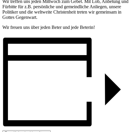
Wir tre­f­fen uns jeden Mittwoch zum Gebet. Mit Lob, Anbe­tung und
Für­bitte für z.B. per­sön­liche und gemeindliche Anliegen, unsere
Poli­tik­er und die weltweite Chris­ten­heit treten wir gemein­sam in
Gottes Gegen­wart.
Wir freuen uns über jeden Beter und jede Beterin!